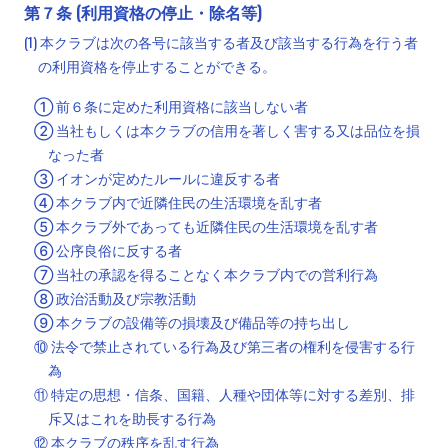
第７条 (利用資格の停止・除名等)
(1) 本クラブは次の各号に該当する者及び該当する行為を行う者
の利用資格を停止することができる。
① 前６条に定めた利用資格に該当しない者
② 当社もしくは本クラブの信用を著しく害する又は品位を損
なった者
③ イオンが定めたルールに違反する者
④ 本クラブ内で近隣住民の生活環境を乱す者
⑤ 本クラブ外であっても近隣住民の生活環境を乱す者
⑥ 公序良俗に反する者
⑦ 当社の承認を得ることなく本クラブ内での営利行為
⑧ 政治活動及び宗教活動
⑨ 本クラブの設備等の損壊及び備品等の持ち出し
⑩ 法令で禁止されている行為及び第三者の権利を侵害する行
為
⑪ 特定の思想・信条、国籍、人種や団体等に対する差別、排
斥又はこれを助長する行為
⑫ 本クラブの秩序を乱す行為