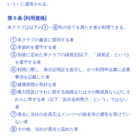
いう）に適用される。
第６条 (利用資格)
本クラブは以下の①～⑧号の全てを満たす者が利用できる。
① 本クラブの趣旨に賛同する者
② 本規約を遵守する者
③ 別途に定めた本クラブの諸規定(以下、「諸規定」という)
を遵守する者
④ 利用に際し、身分証明証を提示し、かつ利用申込書に必要
事項を記載した者
⑤ 健康状態が良好な者
⑥ 暴力団及びそれに類する組織またはその構成員ならびにそ
れらに準ずる者（以下「反社会的勢力」という）ではない
者
⑦ 過去に当社の会員又はメンバーの除名等の通告を受けてい
ない者
⑧ その他、当社が適当と認めた者